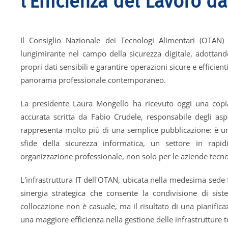
l’Efficienza del Lavoro 
Il Consiglio Nazionale dei Tecnologi Alimentari (OTAN
lungimirante nel campo della sicurezza digitale, adottando
propri dati sensibili e garantire operazioni sicure e efficie
panorama professionale contemporaneo.
La presidente Laura Mongello ha ricevuto oggi una copia d
accurata scritta da Fabio Crudele, responsabile degli a
rappresenta molto più di una semplice pubblicazione: è u
sfide della sicurezza informatica, un settore in rapi
organizzazione professionale, non solo per le aziende tecno
L'infrastruttura IT dell'OTAN, ubicata nella medesima sede fi
sinergia strategica che consente la condivisione di sist
collocazione non è casuale, ma il risultato di una pianific
una maggiore efficienza nella gestione delle infrastrutture 