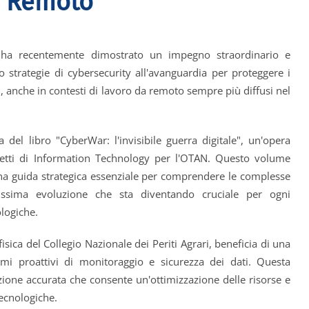
da Remoto
) ha recentemente dimostrato un impegno straordinario e
 strategie di cybersecurity all'avanguardia per proteggere i
nti, anche in contesti di lavoro da remoto sempre più diffusi nel
el libro "CyberWar: l'invisibile guerra digitale", un'opera
spetti di Information Technology per l'OTAN. Questo volume
na guida strategica essenziale per comprendere le complesse
dissima evoluzione che sta diventando cruciale per ogni
logiche.
sica del Collegio Nazionale dei Periti Agrari, beneficia di una
emi proattivi di monitoraggio e sicurezza dei dati. Questa
azione accurata che consente un'ottimizzazione delle risorse e
tecnologiche.